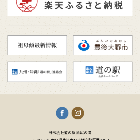
株式会社道の駅 原尻の滝
〒879-6631 大分県豊後大野市緒方町原尻936-1